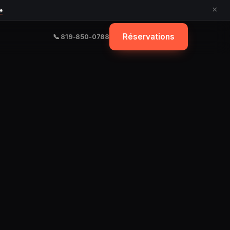
×
e
Réservations
📞 819-850-0788