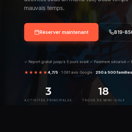
mauvais temps.
Réserver maintenant
819-85
✓ Report gratuit jusqu'à 5 jours avant
·
✓ Paiement sécurisé
·
✓ 
★★★★★
4,7/5
· 1 061 avis Google ·
250 à 500 famille
3
18
ACTIVITÉS PRINCIPALES
TROUS DE MINI-GOLF