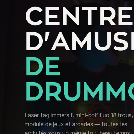
CENTRE
D'AMUS
DE
DRUMM
Laser tag immersif, mini-golf fluo 18 trous,
module de jeux et arcades — toutes les
activités sous un même toit, beau temps