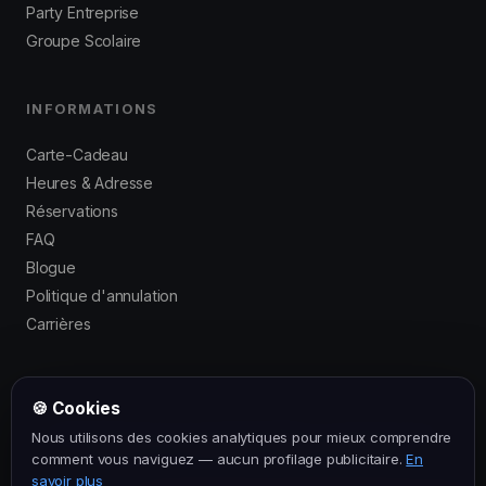
Party Entreprise
Groupe Scolaire
INFORMATIONS
Carte-Cadeau
Heures & Adresse
Réservations
FAQ
Blogue
Politique d'annulation
Carrières
🍪 Cookies
© 2016–2026 Laser Force Drummondville. Tous droits réservés.
Nous utilisons des cookies analytiques pour mieux comprendre
Politique de confidentialité
·
Conditions générales
comment vous naviguez — aucun profilage publicitaire.
En
savoir plus